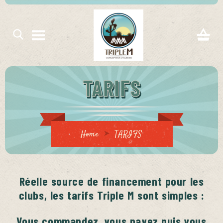
TARIFS
821edb4d91624c7/sites/triplem.fr/wp-
php
Home
TARIFS
Réelle source de financement pour les
821edb4d91624c7/sites/triplem.fr/wp-
clubs, les tarifs Triple M sont simples :
php
Vous commandez, vous payez puis vous