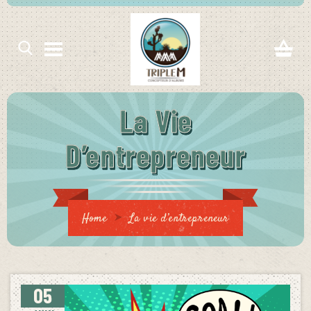
La Vie
821edb4d91624c7/sites/triplem.fr/wp-
D’entrepreneur
php
Home
La vie d’entrepreneur
821edb4d91624c7/sites/triplem.fr/wp-
php
05